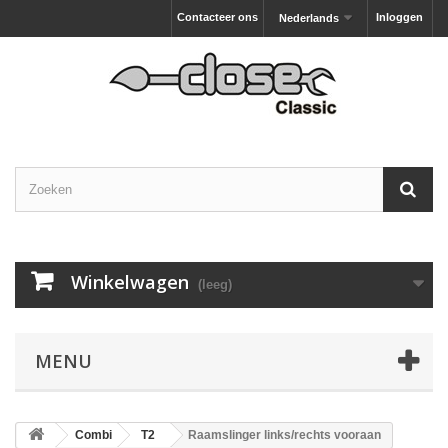
Contacteer ons
Inloggen
Nederlands
Winkelwagen
(leeg)
MENU
Combi
T2
Raamslinger links/rechts vooraan