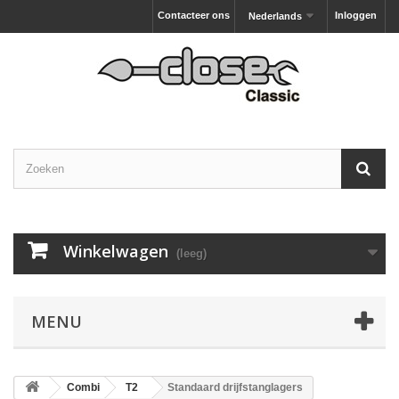
Contacteer ons
Inloggen
Nederlands
Winkelwagen
(leeg)
MENU
Combi
T2
Standaard drijfstanglagers