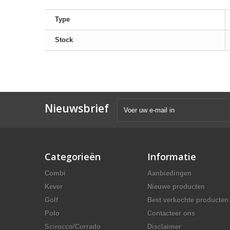
Type
Stock
Nieuwsbrief
Categorieën
Informatie
Combi
Aanbiedingen
Kever
Nieuwe producten
Golf
Best verkochte producten
Polo
Contacteer ons
Scirocco/Corrado
Disclaimer