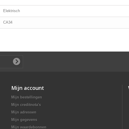
Elektrisch
CA34
Mijn account
Mijn bestellingen
Mijn creditnota's
Mijn adressen
Mijn gegevens
Mijn waardebonnen