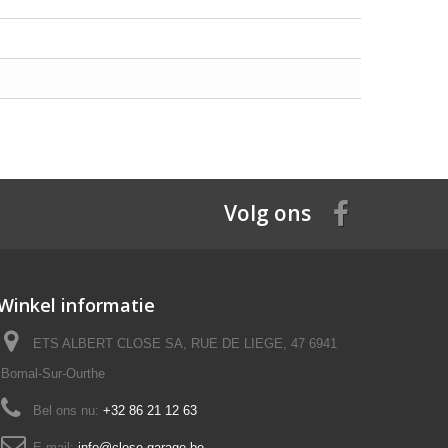
Volg ons
Winkel informatie
ETS ALBERT CLOSE SA, RUE DE LIEGE, 47 6941
Bomal-Sur-Ourthe
Bel ons nu:
+32 86 21 12 63
E-mail:
info@close-garage.be