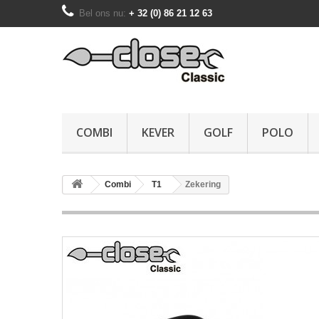
Bel ons nu:
+ 32 (0) 86 21 12 63
COMBI
KEVER
GOLF
POLO
Combi
T1
Zekering