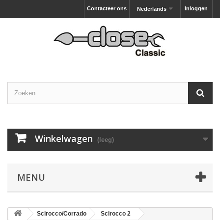
Contacteer ons
Inloggen
Nederlands
Winkelwagen
(leeg)
MENU
Scirocco/Corrado
Scirocco 2