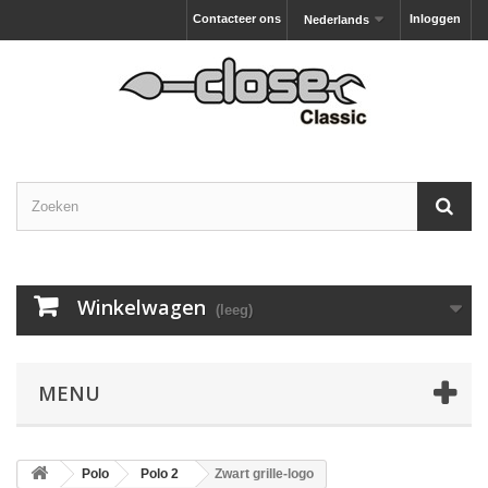
Contacteer ons
Inloggen
Nederlands
Winkelwagen
(leeg)
MENU
Polo
Polo 2
Zwart grille-logo