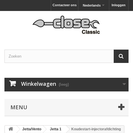
Contacteer ons
Inloggen
Nederlands
Winkelwagen
(leeg)
MENU
Jetta/Vento
Jetta 1
Koudestart-injectorafdichting