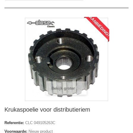
AANBIEDING!
Bekijk groter
Krukaspoelie voor distributieriem
Referentie:
CLC 049105263C
Voorwaarde:
Nieuw product