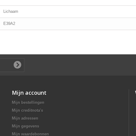
Lichaam
E39A2
Mijn account
Mijn bestellingen
Mijn creditnota's
Mijn adressen
Mijn gegevens
Mijn waardebonnen