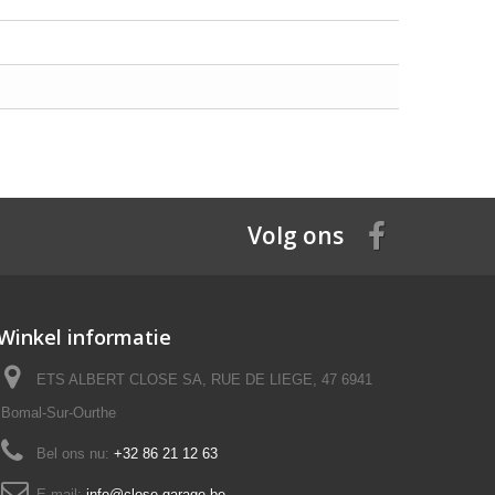
Volg ons
Winkel informatie
ETS ALBERT CLOSE SA, RUE DE LIEGE, 47 6941
Bomal-Sur-Ourthe
Bel ons nu:
+32 86 21 12 63
E-mail:
info@close-garage.be