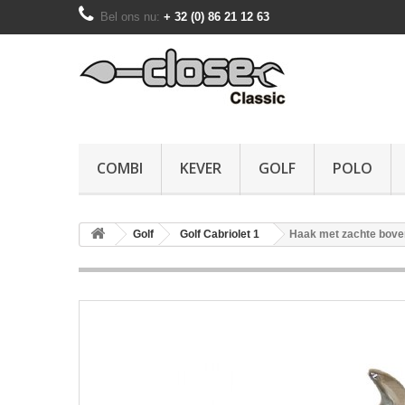
Bel ons nu:
+ 32 (0) 86 21 12 63
COMBI
KEVER
GOLF
POLO
Golf
Golf Cabriolet 1
Haak met zachte bove