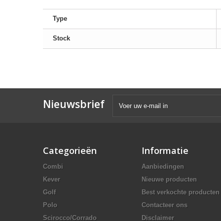
Type
Stock
Nieuwsbrief
Categorieën
Informatie
Combi
Aanbiedingen
Kever
Nieuwe producten
Golf
Best verkochte producten
Polo
Contacteer ons
Scirocco/Corrado
Disclaimer