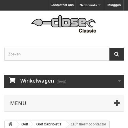
Contacteer ons
Inloggen
Nederlands
Winkelwagen
(leeg)
MENU
Golf
Golf Cabriolet 1
110° thermocontactor