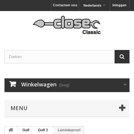
Contacteer ons
Inloggen
Nederlands
Winkelwagen
(leeg)
MENU
Golf
Golf 3
Lambdaproef