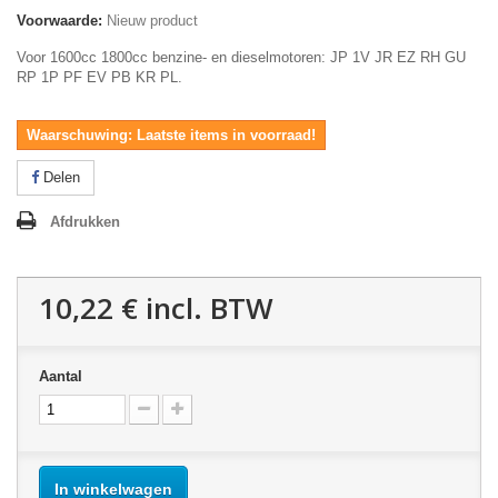
Voorwaarde:
Nieuw product
Voor 1600cc 1800cc benzine- en dieselmotoren: JP 1V JR EZ RH GU
RP 1P PF EV PB KR PL.
Waarschuwing: Laatste items in voorraad!
Delen
Afdrukken
10,22 €
incl. BTW
Aantal
In winkelwagen