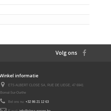
Volg ons
Winkel informatie
ETS ALBERT CLOSE SA, RUE DE LIEGE, 47 6941
Bomal-Sur-Ourthe
Bel ons nu:
+32 86 21 12 63
E-mail:
info@close-garage.be