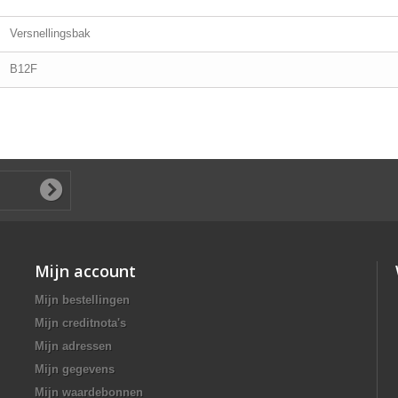
Versnellingsbak
B12F
Mijn account
Mijn bestellingen
Mijn creditnota's
Mijn adressen
Mijn gegevens
Mijn waardebonnen