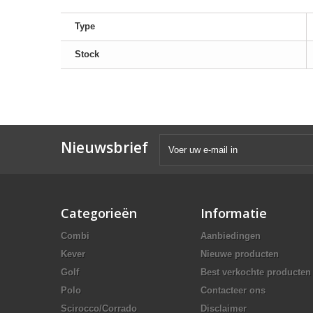
Type
Stock
Nieuwsbrief
Categorieën
Informatie
Combi
Aanbiedingen
Kever
Nieuwe producten
Golf
Best verkochte producten
Polo
Contacteer ons
Scirocco/Corrado
Disclaimer