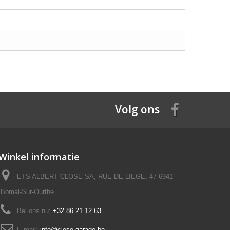
Volg ons
Winkel informatie
ETS ALBERT CLOSE SA, RUE DE LIEGE, 47 6941
Bomal-Sur-Ourthe
Bel ons nu:
+32 86 21 12 63
E-mail:
info@close-garage.be