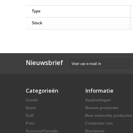
Type
Stock
Nieuwsbrief
Categorieën
Informatie
Combi
Aanbiedingen
Kever
Nieuwe producten
Golf
Best verkochte producten
Polo
Contacteer ons
Scirocco/Corrado
Disclaimer