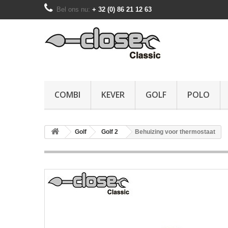
Bel ons nu:
+ 32 (0) 86 21 12 63
COMBI
KEVER
GOLF
POLO
Golf
Golf 2
Behuizing voor thermostaat