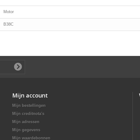
Motor
B38C
Mijn account
Mijn bestellingen
Mijn creditnota's
Mijn adressen
Mijn gegevens
Mijn waardebonnen