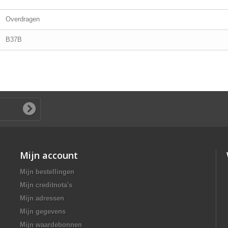
Overdragen
B37B
Mijn account
Mijn bestellingen
Mijn creditnota's
Mijn adressen
Mijn gegevens
Mijn waardebonnen