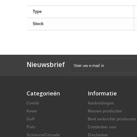
Type
Stock
Nieuwsbrief
Categorieën
Informatie
Combi
Aanbiedingen
Kever
Nieuwe producten
Golf
Best verkochte producten
Polo
Contacteer ons
Scirocco/Corrado
Disclaimer