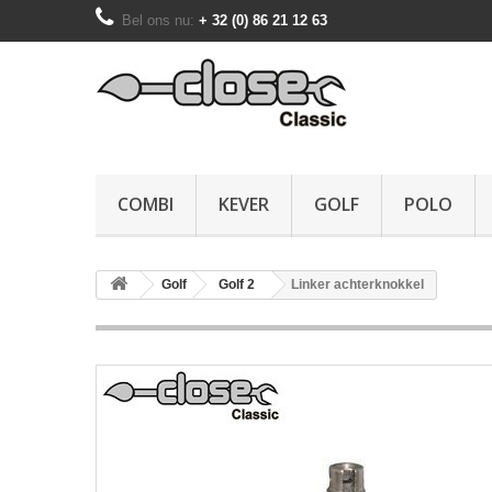
Bel ons nu:
+ 32 (0) 86 21 12 63
COMBI
KEVER
GOLF
POLO
Golf
Golf 2
Linker achterknokkel