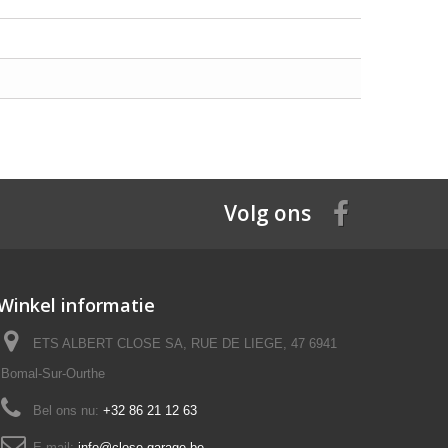
Volg ons
Winkel informatie
ETS ALBERT CLOSE SA, RUE DE LIEGE, 47 6941
Bomal-Sur-Ourthe
Bel ons nu:
+32 86 21 12 63
E-mail:
info@close-garage.be