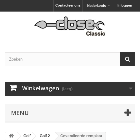
Contacteer ons
Inloggen
Nederlands
Winkelwagen
(leeg)
MENU
Golf
Golf 2
Geventileerde remplaat