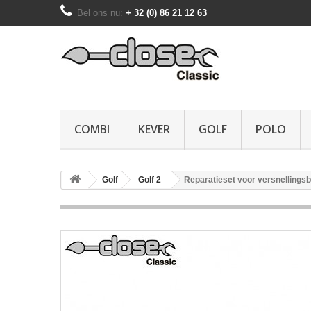
Bel ons nu:
+ 32 (0) 86 21 12 63
COMBI
KEVER
GOLF
POLO
Golf
Golf 2
Reparatieset voor versnellings