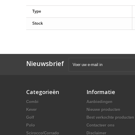
Type
Stock
Nieuwsbrief
Categorieën
Informatie
Combi
Aanbiedingen
Kever
Nieuwe producten
Golf
Best verkochte producten
Polo
Contacteer ons
Scirocco/Corrado
Disclaimer