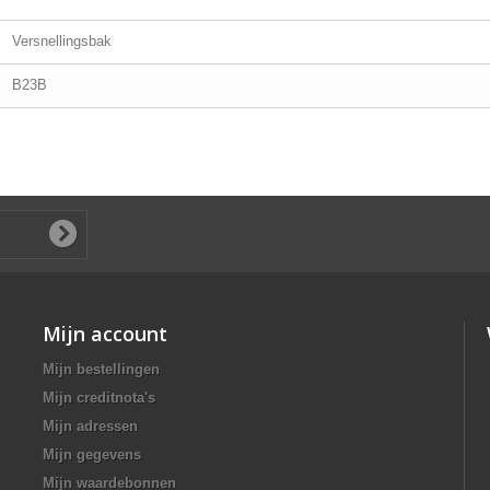
Versnellingsbak
B23B
Mijn account
Mijn bestellingen
Mijn creditnota's
Mijn adressen
Mijn gegevens
Mijn waardebonnen