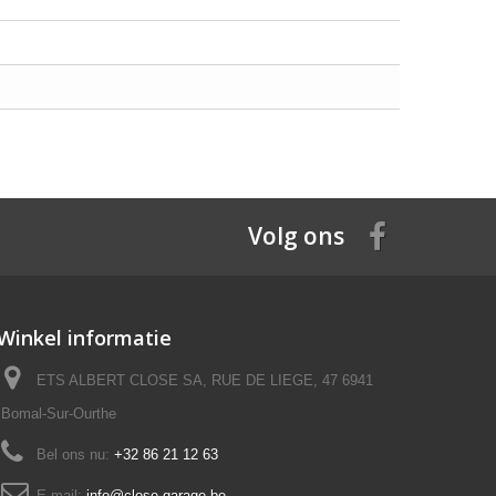
Volg ons
Winkel informatie
ETS ALBERT CLOSE SA, RUE DE LIEGE, 47 6941
Bomal-Sur-Ourthe
Bel ons nu:
+32 86 21 12 63
E-mail:
info@close-garage.be