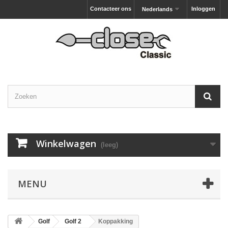
Contacteer ons
Inloggen
Nederlands
Winkelwagen
(leeg)
MENU
Golf
Golf 2
Koppakking