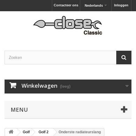
Contacteer ons
Inloggen
Nederlands
Winkelwagen
(leeg)
MENU
Golf
Golf 2
Onderste radiateurslang