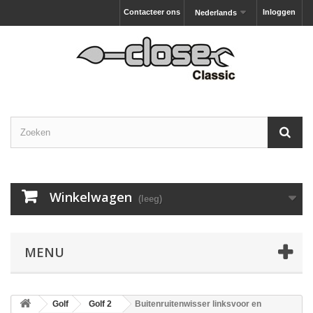
Contacteer ons
Inloggen
Nederlands
Winkelwagen
(leeg)
MENU
Golf
Golf 2
Buitenruitenwisser linksvoor en