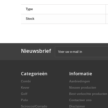
Type
Stock
Nieuwsbrief
Categorieën
Informatie
Combi
Aanbiedingen
Kever
Nieuwe producten
Golf
Best verkochte producten
Polo
Contacteer ons
Scirocco/Corrado
Disclaimer