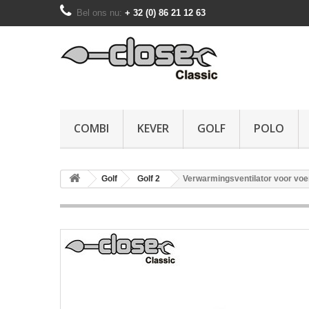
Bel ons nu:
+ 32 (0) 86 21 12 63
COMBI
KEVER
GOLF
POLO
Golf
Golf 2
Verwarmingsventilator voor voe