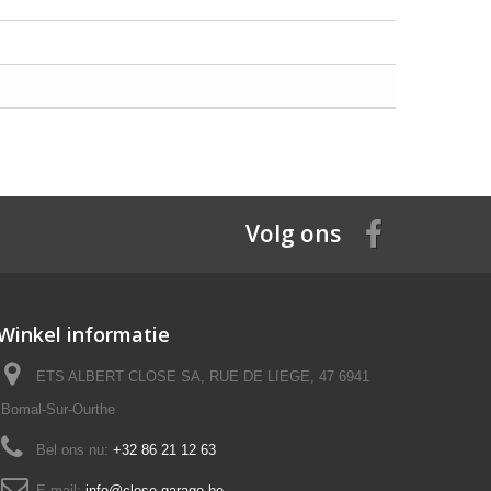
Volg ons
Winkel informatie
ETS ALBERT CLOSE SA, RUE DE LIEGE, 47 6941
Bomal-Sur-Ourthe
Bel ons nu:
+32 86 21 12 63
E-mail:
info@close-garage.be