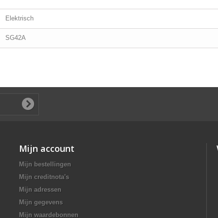
Elektrisch
SG42A
Mijn account
Mijn bestellingen
Mijn creditnota's
Mijn adressen
Mijn gegevens
Mijn waardebonnen