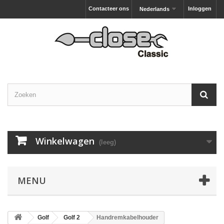
Contacteer ons
Inloggen
Nederlands
Winkelwagen
(leeg)
MENU
Golf
Golf 2
Handremkabelhouder