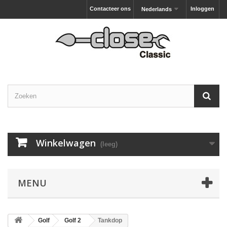
Contacteer ons
Inloggen
Nederlands
Winkelwagen
(leeg)
MENU
Golf
Golf 2
Tankdop