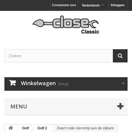
Contacteer ons
Inloggen
Nederlands
Winkelwagen
(leeg)
MENU
Golf
Golf 2
Zwart rode sierstrip aan de zijkant