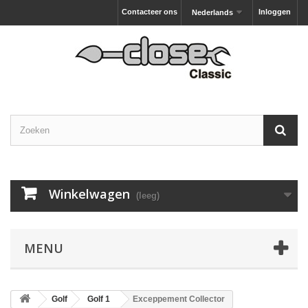
Contacteer ons
Inloggen
Nederlands
Winkelwagen
(leeg)
MENU
Golf
Golf 1
Exceppement Collector