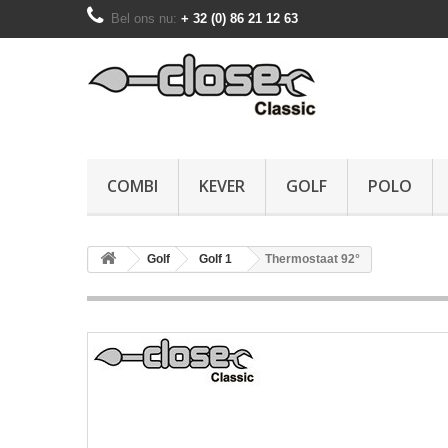
Bel ons nu:
+ 32 (0) 86 21 12 63
COMBI
KEVER
GOLF
POLO
Golf
Golf 1
Thermostaat 92°