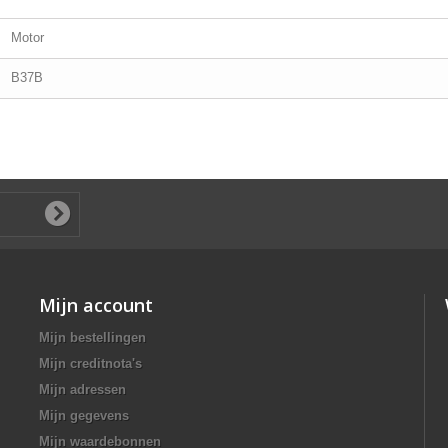
Motor
B37B
Mijn account
Mijn bestellingen
Mijn creditnota's
Mijn adressen
Mijn gegevens
Mijn waardebonnen