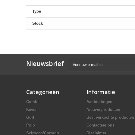
Type
Stock
Nieuwsbrief
Categorieën
Informatie
Combi
Aanbiedingen
Kever
Nieuwe producten
Golf
Best verkochte producten
Polo
Contacteer ons
Scirocco/Corrado
Disclaimer