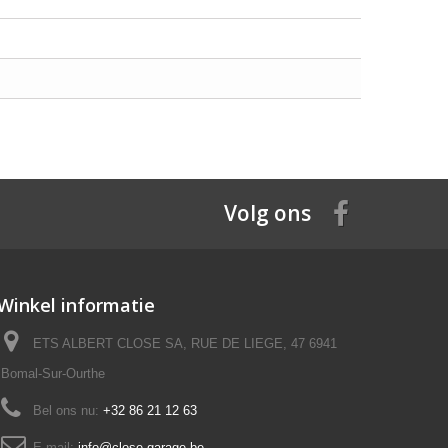
Volg ons
Winkel informatie
ETS ALBERT CLOSE SA, RUE DE LIEGE, 47 6941
Bomal-Sur-Ourthe
Bel ons nu:
+32 86 21 12 63
E-mail:
info@close-garage.be