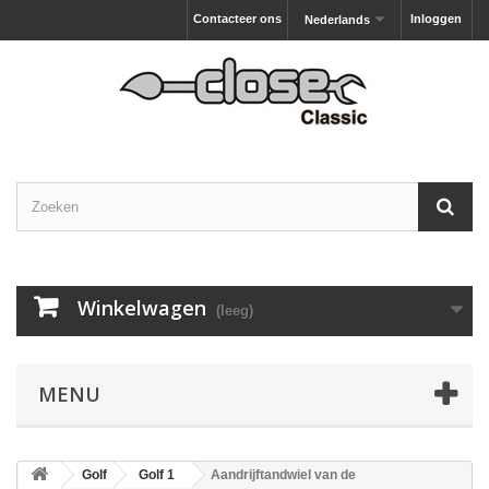
Contacteer ons
Inloggen
Nederlands
Winkelwagen
(leeg)
MENU
Golf
Golf 1
Aandrijftandwiel van de