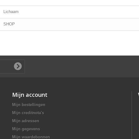
Lichaam
SHOP
Mijn account
Mijn bestellingen
Mijn creditnota's
Mijn adressen
Mijn gegevens
Mijn waardebonnen