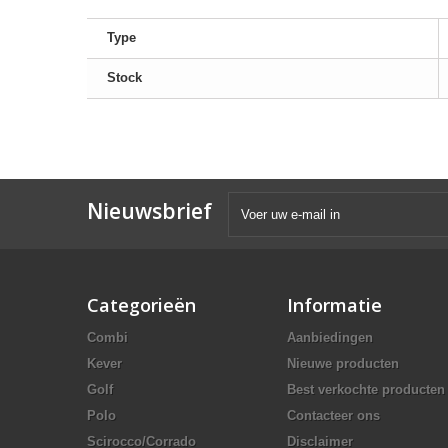
Type
Stock
Nieuwsbrief
Categorieën
Informatie
Combi
Aanbiedingen
Kever
Nieuwe producten
Golf
Best verkochte producten
Polo
Contacteer ons
Scirocco/Corrado
Disclaimer