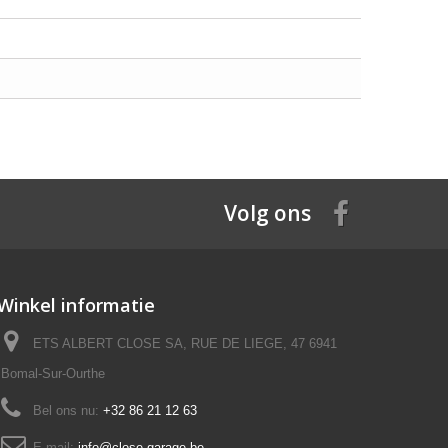
Volg ons
Winkel informatie
ETS ALBERT CLOSE SA, RUE DE LIEGE, 47 6941
Bomal-Sur-Ourthe
Bel ons nu:
+32 86 21 12 63
E-mail:
info@close-garage.be