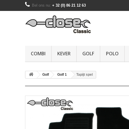
Bel ons nu:
+ 32 (0) 86 21 12 63
COMBI
KEVER
GOLF
POLO
Golf
Golf 1
Tapijt spel