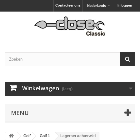
Contacteer ons
Inloggen
Nederlands
Winkelwagen
(leeg)
MENU
Golf
Golf 1
Lagerset achterwiel