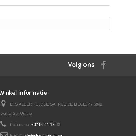
Volg ons
Winkel informatie
ETS ALBERT CLOSE SA, RUE DE LIEGE, 47 6941
Bomal-Sur-Ourthe
Bel ons nu:
+32 86 21 12 63
E-mail:
info@close-garage.be