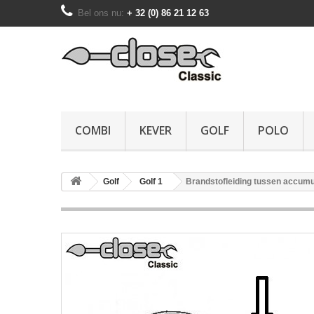
Bel ons nu:
+ 32 (0) 86 21 12 63
COMBI
KEVER
GOLF
POLO
Golf
Golf 1
Brandstofleiding tussen accumul