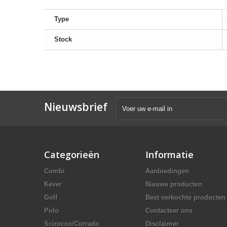
Type
Stock
Nieuwsbrief
Categorieën
Informatie
Combi
Aanbiedingen
Kever
Nieuwe producten
Golf
Best verkochte producten
Polo
Contacteer ons
Scirocco/Corrado
Disclaimer