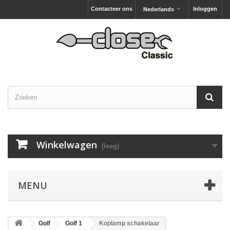
Contacteer ons
Inloggen
Nederlands
Winkelwagen
(leeg)
MENU
Golf
Golf 1
Koplamp schakelaar