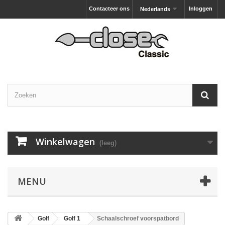
Contacteer ons
Inloggen
Nederlands
Winkelwagen
(leeg)
MENU
Golf
Golf 1
Schaalschroef voorspatbord