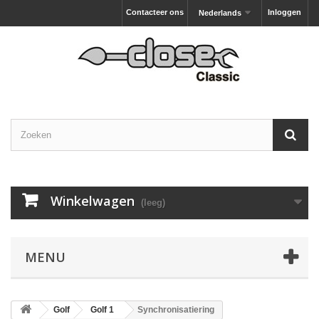
Contacteer ons
Inloggen
Nederlands
Winkelwagen
(leeg)
MENU
Golf
Golf 1
Synchronisatiering