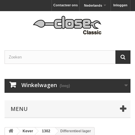
Contacteer ons
Inloggen
Nederlands
Winkelwagen
(leeg)
MENU
Kever
1302
Differentieel lager