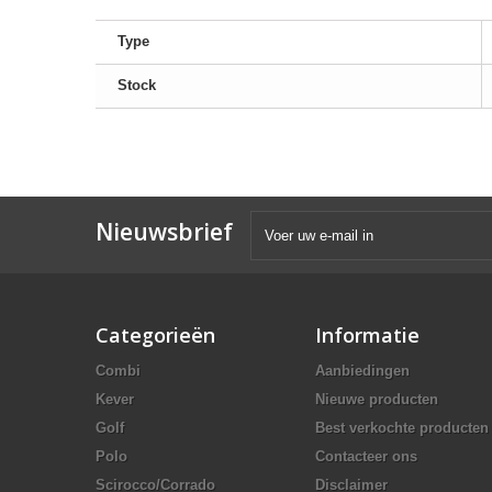
Type
Stock
Nieuwsbrief
Categorieën
Informatie
Combi
Aanbiedingen
Kever
Nieuwe producten
Golf
Best verkochte producten
Polo
Contacteer ons
Scirocco/Corrado
Disclaimer