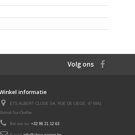
Volg ons
Winkel informatie
ETS ALBERT CLOSE SA, RUE DE LIEGE, 47 6941
Bomal-Sur-Ourthe
Bel ons nu:
+32 86 21 12 63
E-mail:
info@close-garage.be