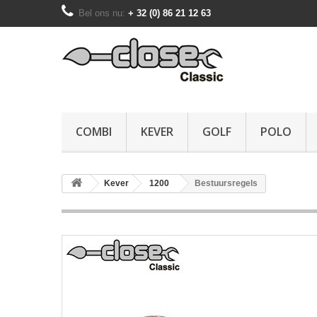
Bel ons nu:
+ 32 (0) 86 21 12 63
COMBI
KEVER
GOLF
POLO
Kever
1200
Bestuursregels