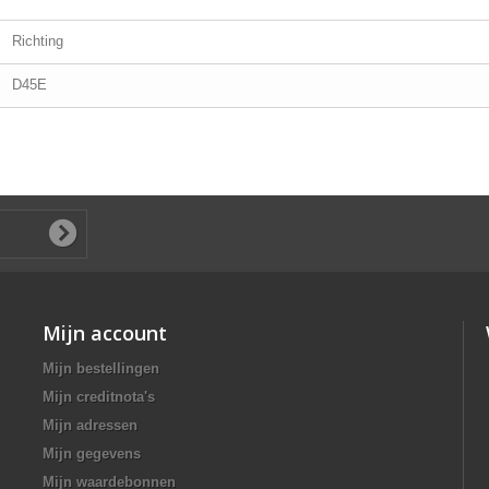
Richting
D45E
Mijn account
Mijn bestellingen
Mijn creditnota's
Mijn adressen
Mijn gegevens
Mijn waardebonnen