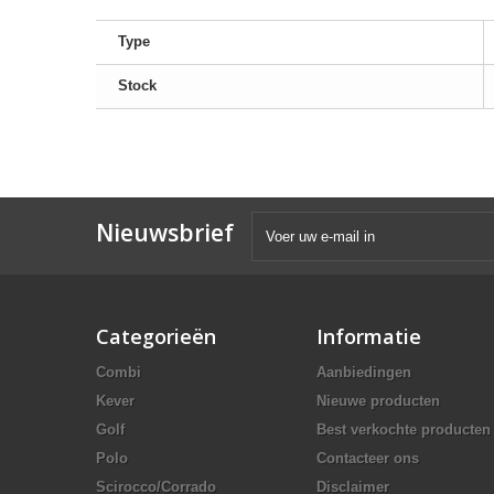
Type
Stock
Nieuwsbrief
Categorieën
Informatie
Combi
Aanbiedingen
Kever
Nieuwe producten
Golf
Best verkochte producten
Polo
Contacteer ons
Scirocco/Corrado
Disclaimer