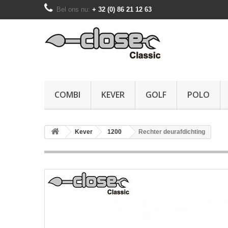
Bel ons nu:
+ 32 (0) 86 21 12 63
COMBI
KEVER
GOLF
POLO
Kever
1200
Rechter deurafdichting