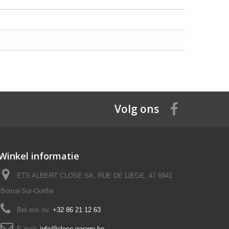
Volg ons
Winkel informatie
ETS ALBERT CLOSE SA, RUE DE LIEGE, 47 6941
Bomal-Sur-Ourthe
Bel ons nu:
+32 86 21 12 63
E-mail:
info@close-garage.be