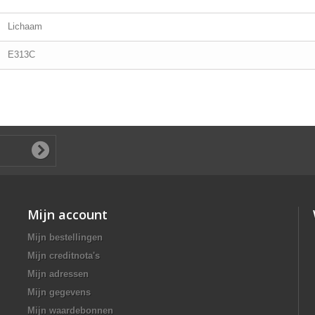
Lichaam
E313C
Mijn account
Mijn bestellingen
Mijn creditnota's
Mijn adressen
Mijn gegevens
Mijn waardebonnen