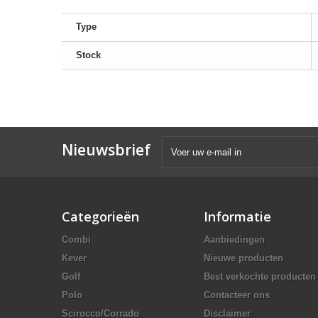
Type
Stock
Nieuwsbrief
Categorieën
Informatie
Combi
Aanbiedingen
Kever
Nieuwe producten
Golf
Best verkochte producten
Polo
Contacteer ons
Scirocco/Corrado
Disclaimer