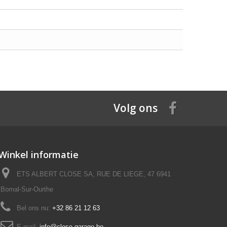
Volg ons
Winkel informatie
ETS ALBERT CLOSE SA, RUE DE LIEGE, 47 6941
Bomal-Sur-Ourthe
Bel ons nu:
+32 86 21 12 63
E-mail:
info@close-garage.be