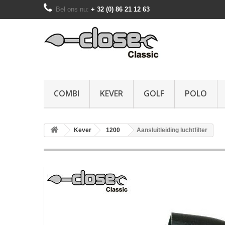
Bel ons nu:
+ 32 (0) 86 21 12 63
COMBI
KEVER
GOLF
POLO
Kever
1200
Aansluitleiding luchtfilter