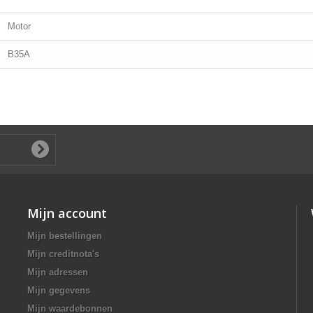
Motor
B35A
Mijn account
Mijn bestellingen
Mijn creditnota's
Mijn adressen
Mijn gegevens
Mijn waardebonnen