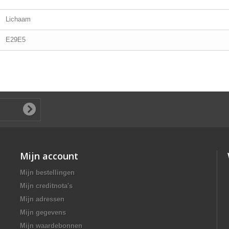
Lichaam
E29E5
Mijn account
Mijn bestellingen
Mijn creditnota's
Mijn adressen
Mijn gegevens
Mijn waardebonnen