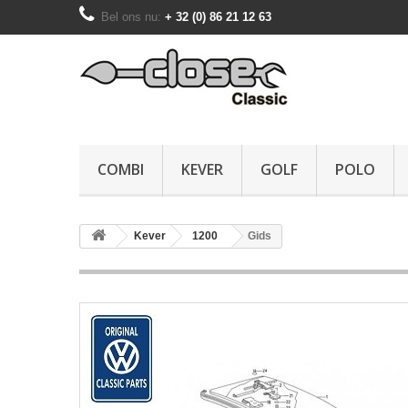
Bel ons nu:
+ 32 (0) 86 21 12 63
COMBI
KEVER
GOLF
POLO
Kever
1200
Gids