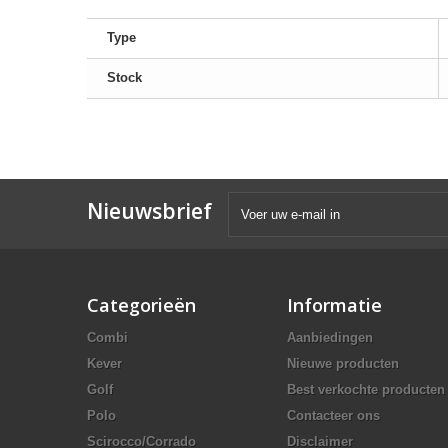
Type
Stock
Nieuwsbrief
Categorieën
Informatie
Combi
Aanbiedingen
Kever
Nieuwe producten
Golf
Best verkochte producten
Polo
Contacteer ons
Scirocco/Corrado
Disclaimer