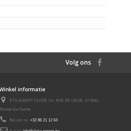
Volg ons
Winkel informatie
ETS ALBERT CLOSE SA, RUE DE LIEGE, 47 6941
Bomal-Sur-Ourthe
Bel ons nu:
+32 86 21 12 63
E-mail:
info@close-garage.be