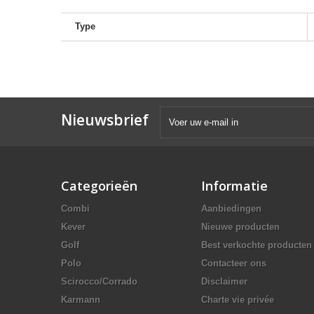
Type
Nieuwsbrief
Categorieën
Informatie
Combi
Aanbiedingen
Kever
Nieuwe producten
Golf
Best verkochte producten
Polo
Contacteer ons
Scirocco/Corrado
Disclaimer
Karmann
Charte vie privée