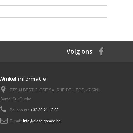
Volg ons
Winkel informatie
ETS ALBERT CLOSE SA, RUE DE LIEGE, 47 6941
Bomal-Sur-Ourthe
Bel ons nu:
+32 86 21 12 63
E-mail:
info@close-garage.be