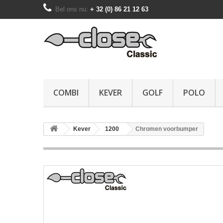
Bel ons nu:
+ 32 (0) 86 21 12 63
COMBI
KEVER
GOLF
POLO
Kever
1200
Chromen voorbumper