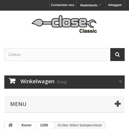
Contacteer ons
Inloggen
Nederlands
Winkelwagen
(leeg)
MENU
Kever
1200
Achter linker bumpersteun