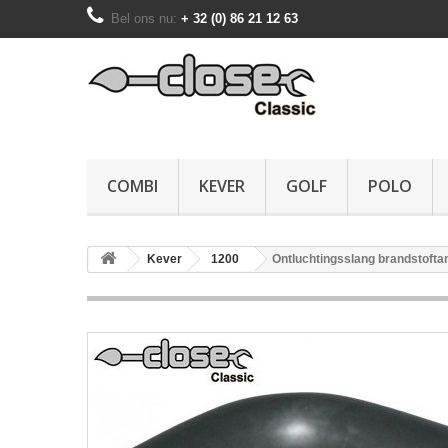
Bel ons nu:
+ 32 (0) 86 21 12 63
COMBI
KEVER
GOLF
POLO
Kever
1200
Ontluchtingsslang brandstofta