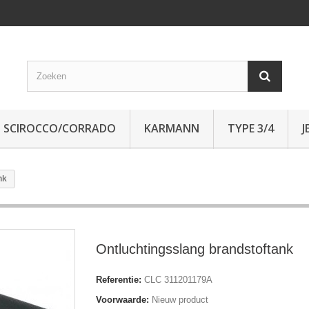
SCIROCCO/CORRADO
KARMANN
TYPE 3/4
J
nk
Ontluchtingsslang brandstoftank
Referentie:
CLC 311201179A
Voorwaarde:
Nieuw product