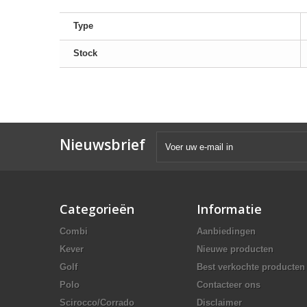
Type
Stock
Nieuwsbrief
Categorieën
Informatie
Combi
Aanbiedingen
Kever
Nieuwe producten
Golf
Best verkochte producten
Polo
Contacteer ons
Scirocco/Corrado
Disclaimer