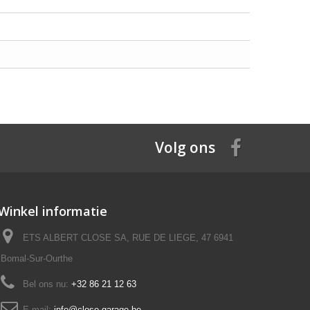
Volg ons
Winkel informatie
ETS ALBERT CLOSE SA, RUE DE LIEGE, 47 6941
Bomal-Sur-Ourthe
Bel ons nu:
+32 86 21 12 63
E-mail:
info@close-garage.be