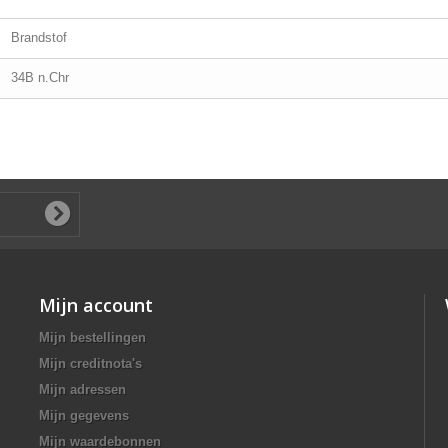
Brandstof
34B n.Chr
Mijn account
Mijn bestellingen
Mijn creditnota's
Mijn adressen
Mijn gegevens
Mijn waardebonnen