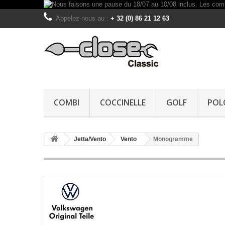
Appelez-nous au :
+ 32 (0) 86 21 12 63
COMBI
COCCINELLE
GOLF
POL
Jetta/Vento
Vento
Monogramme