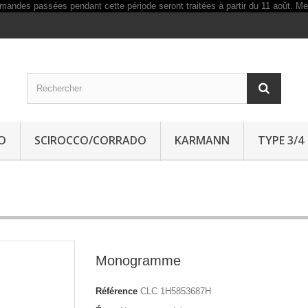
O
SCIROCCO/CORRADO
KARMANN
TYPE 3/4
Monogramme
Référence
CLC 1H5853687H