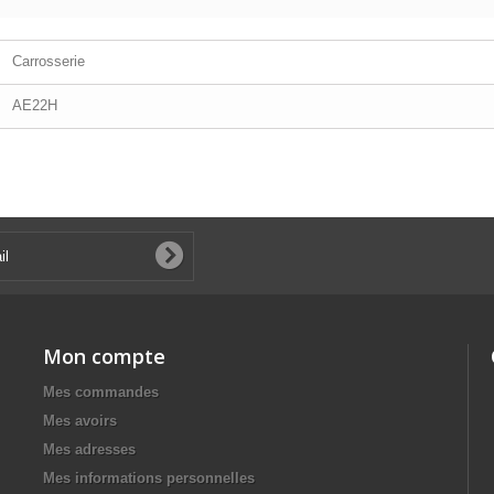
Carrosserie
AE22H
Mon compte
Mes commandes
Mes avoirs
Mes adresses
Mes informations personnelles