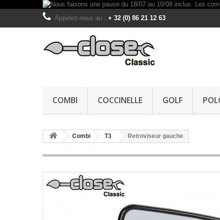
Appelez-nous au :
+ 32 (0) 86 21 12 63
COMBI
COCCINELLE
GOLF
POL
Combi
T3
Retroviseur gauche