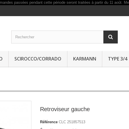
O
SCIROCCO/CORRADO
KARMANN
TYPE 3/4
Retroviseur gauche
Référence
CLC 251857513