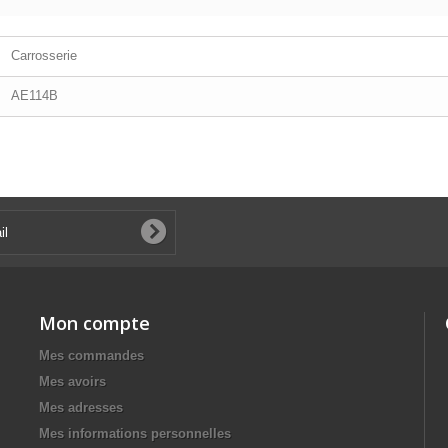
Carrosserie
AE114B
Mon compte
Mes commandes
Mes avoirs
Mes adresses
Mes informations personnelles