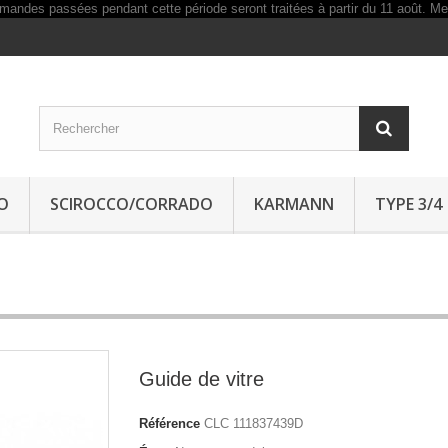
O
SCIROCCO/CORRADO
KARMANN
TYPE 3/4
Guide de vitre
Référence
CLC 111837439D