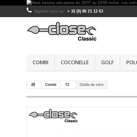
Appelez-nous au :
+ 32 (0) 86 21 12 63
COMBI
COCCINELLE
GOLF
POL
Combi
T2
Guide de vitre