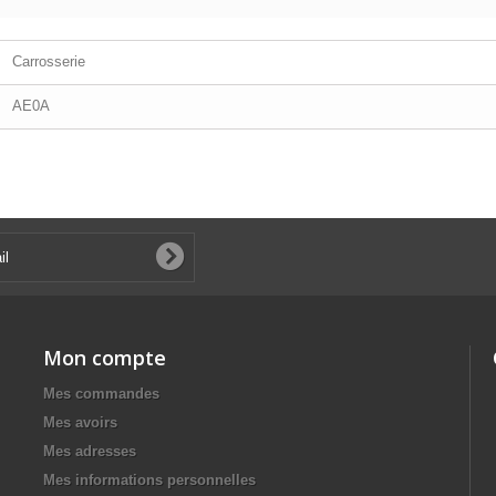
Carrosserie
AE0A
Mon compte
Mes commandes
Mes avoirs
Mes adresses
Mes informations personnelles