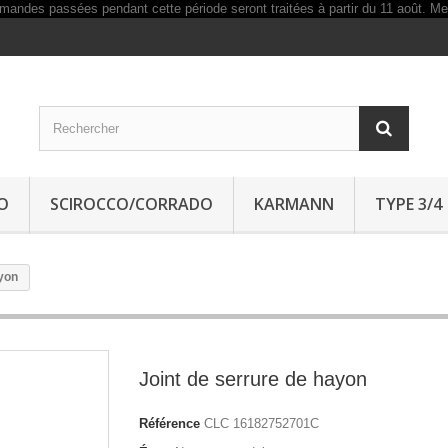
O
SCIROCCO/CORRADO
KARMANN
TYPE 3/4
ayon
Joint de serrure de hayon
Référence
CLC 16182752701C