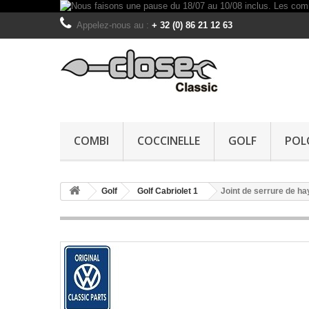
Appelez-nous au :
+ 32 (0) 86 21 12 63
COMBI
COCCINELLE
GOLF
POL
Golf
Golf Cabriolet 1
Joint de serrure de h