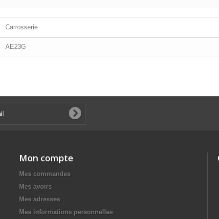
Carrosserie
AE23G
Mon compte
Mes commandes
Mes avoirs
Mes adresses
Mes informations personnelles