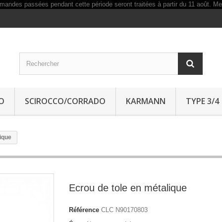
O
SCIROCCO/CORRADO
KARMANN
TYPE 3/4
ique
Ecrou de tole en métalique
Référence
CLC N90170803