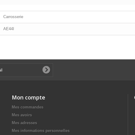
Carrosserie
AE44I
Mon compte
Mes commandes
Mes avoirs
Mes adresses
Mes informations personnelles