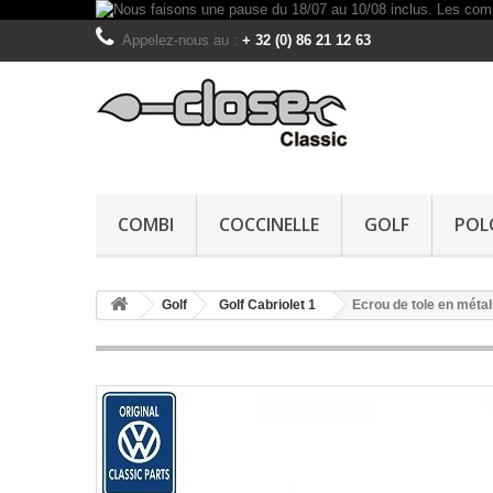
Appelez-nous au :
+ 32 (0) 86 21 12 63
COMBI
COCCINELLE
GOLF
POL
Golf
Golf Cabriolet 1
Ecrou de tole en métal