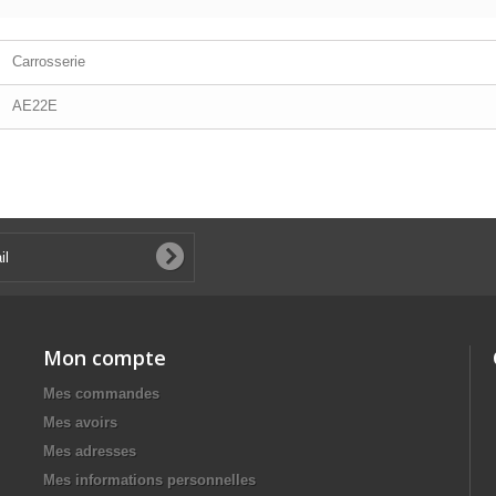
Carrosserie
AE22E
Mon compte
Mes commandes
Mes avoirs
Mes adresses
Mes informations personnelles