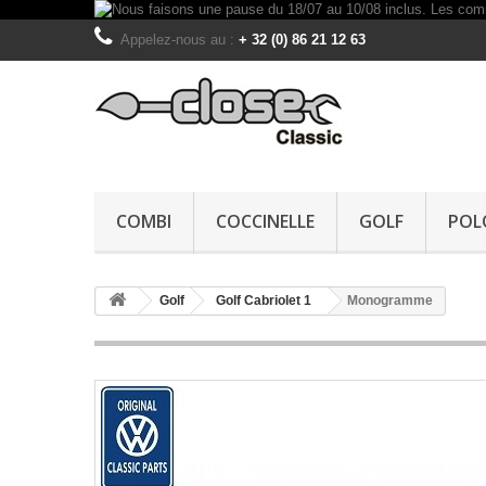
Appelez-nous au :
+ 32 (0) 86 21 12 63
COMBI
COCCINELLE
GOLF
POL
Golf
Golf Cabriolet 1
Monogramme