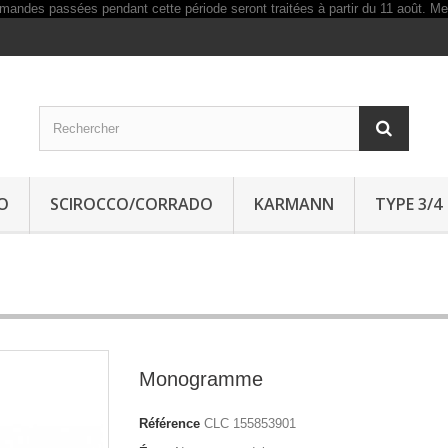
O
SCIROCCO/CORRADO
KARMANN
TYPE 3/4
Monogramme
Référence
CLC 155853901