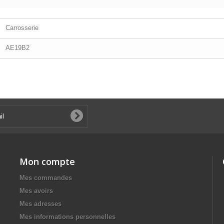
Carrosserie
AE19B2
Mon compte
Mes commandes
Mes avoirs
Mes adresses
Mes informations personnelles