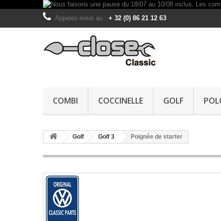
Appelez-nous au :
+ 32 (0) 86 21 12 63
COMBI
COCCINELLE
GOLF
POL
Golf
Golf 3
Poignée de starter