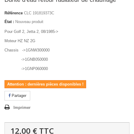
Référence
CLC 191819373C
État :
Nouveau produit
Pour Golf 2, Jetta 2, 08/1985->
Moteur HZ NZ 2G
Chassis ->1GNW300000
->1GNB050000
->1GNP060000
Attention : dernières pièces disponibles !
Partager
Imprimer
12,00 €
TTC