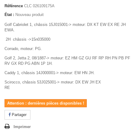
Référence
CLC 026109175A
État :
Nouveau produit
Golf Cabriolet 1, châssis 15J015001-> moteur: DX KT EW EX RE JH
EWA.
2H châssis ->15n035000
Corrado, moteur: PG.
Golf 2, Jetta 2, 08/1887-> moteur: EZ HM GZ GU RF RP RH PN PB PF
RV GX RD PG ABN 1P 1H.
Caddy 1, châssis 14J000001-> moteur: EW HN JH.
Scirocco, châssis 53J025001-> moteur: DX EW JH EX
RE
Attention : dernières pièces disponibles !
Partager
Imprimer