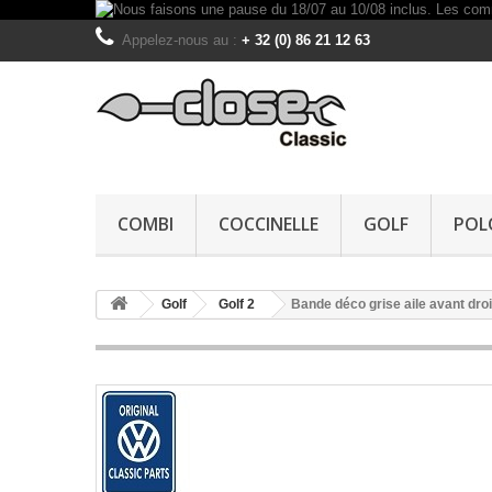
Appelez-nous au :
+ 32 (0) 86 21 12 63
COMBI
COCCINELLE
GOLF
POL
Golf
Golf 2
Bande déco grise aile avant droi