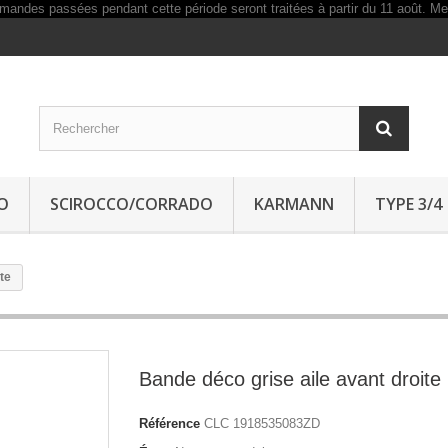
O
SCIROCCO/CORRADO
KARMANN
TYPE 3/4
te
Bande déco grise aile avant droite
Référence
CLC 1918535083ZD