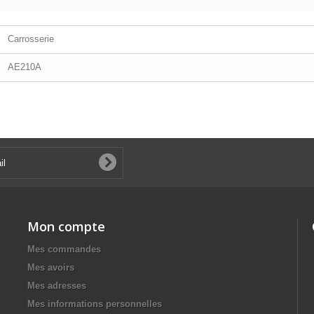
Carrosserie
AE210A
Mon compte
Mes commandes
Mes avoirs
Mes adresses
Mes informations personnelles